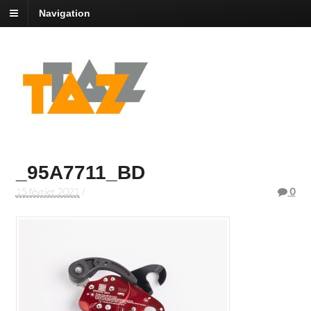
Navigation
_95A7711_BD
15 février 2021
/
0