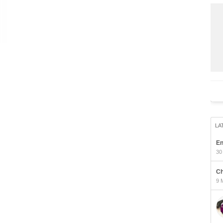
LA
En
30
Ch
9 