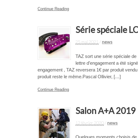
Continue Reading
Série spéciale L
25 mai 2021
/
news
TAZ sort une série spéciale de
lettre d’engagement a été sign
engagement , TAZ reversera 1€ par produit vendu e
produit reste le même.Pascal Ollivier, […]
Continue Reading
Salon A+A 2019
12 février 2020
/
news
Quelques moments choisis de c