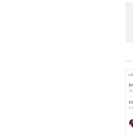
LA
En
30
Ch
9 