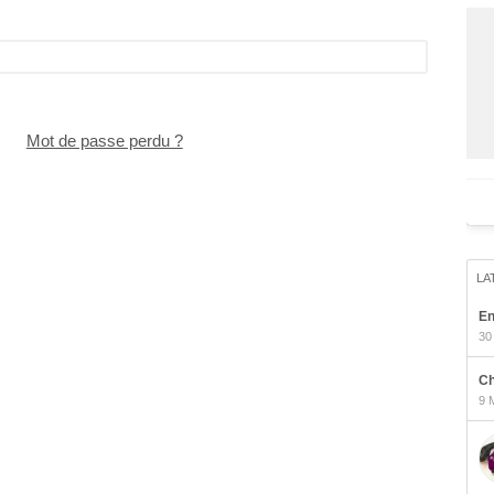
Mot de passe perdu ?
LA
En
30
Ch
9 