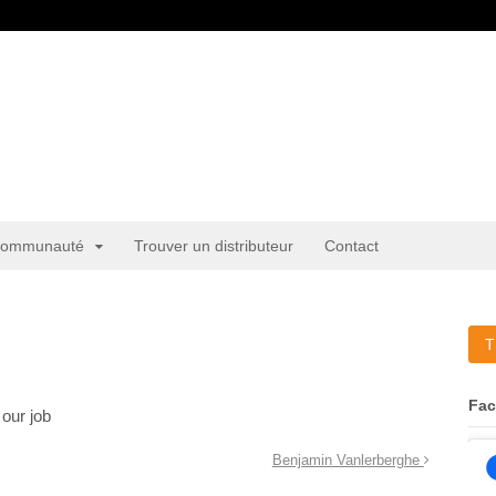
ommunauté
Trouver un distributeur
Contact
T
Fa
 our job
Benjamin Vanlerberghe