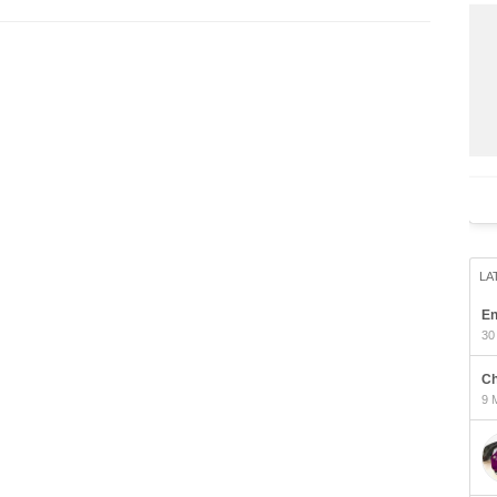
LA
En
30
Ch
9 