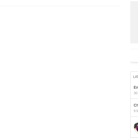
LA
En
30
Ch
9 