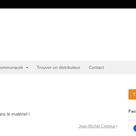
ommunauté
Trouver un distributeur
Contact
T
Fa
ns le matériel !
Jean Michel Cretteur